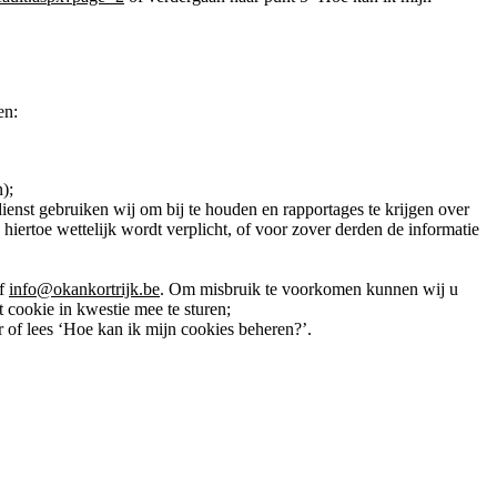
en:
);
enst gebruiken wij om bij te houden en rapportages te krijgen over
iertoe wettelijk wordt verplicht, of voor zover derden de informatie
of
info@okankortrijk.be
. Om misbruik te voorkomen kunnen wij u
 cookie in kwestie mee te sturen;
 of lees ‘Hoe kan ik mijn cookies beheren?’.