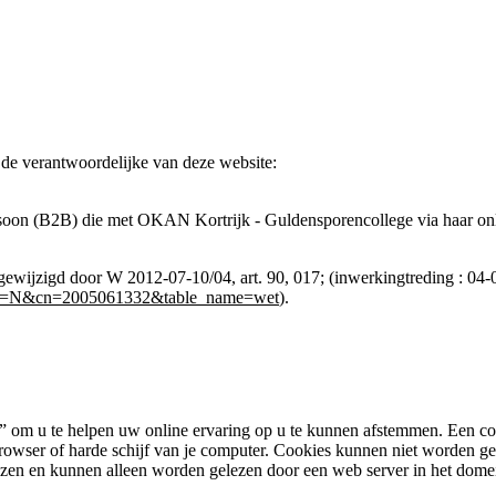
 de
verantwoordelijke van deze website
:
rsoon (B2B) die met OKAN Kortrijk - Guldensporencollege via haar onlin
s gewijzigd door W 2012-07-10/04, art. 90, 017; (inwerkingtreding : 0
=nl&la=N&cn=2005061332&table_name=wet
).
m u te helpen uw online ervaring op u te kunnen afstemmen. Een cookie
rowser of harde schijf van je computer. Cookies kunnen niet worden g
zen en kunnen alleen worden gelezen door een web server in het domei