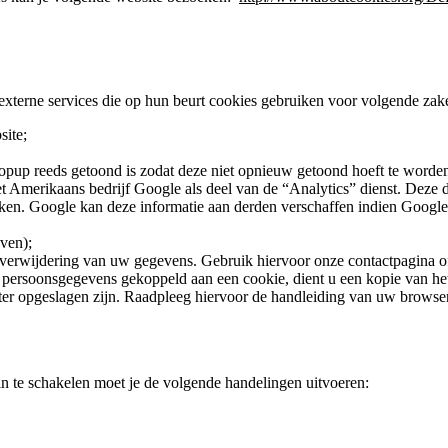
xterne services die op hun beurt cookies gebruiken voor volgende zak
ite;
opup reeds getoond is zodat deze niet opnieuw getoond hoeft te worden
 Amerikaans bedrijf Google als deel van de “Analytics” dienst. Deze di
ken. Google kan deze informatie aan derden verschaffen indien Google h
ven);
of verwijdering van uw gegevens. Gebruik hiervoor onze contactpagina 
 persoonsgegevens gekoppeld aan een cookie, dient u een kopie van het
er opgeslagen zijn. Raadpleeg hiervoor de handleiding van uw browser
in te schakelen moet je de volgende handelingen uitvoeren: