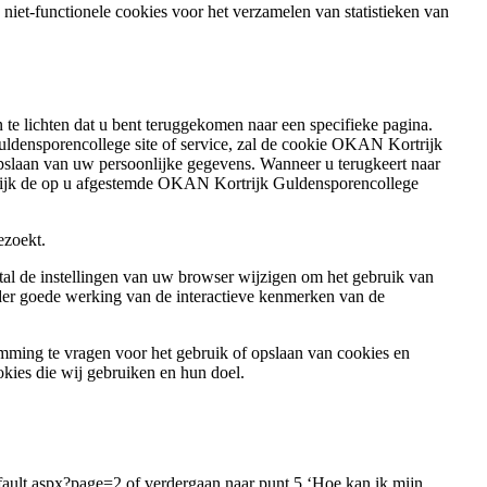
niet-functionele cookies voor het verzamelen van statistieken van
 te lichten dat u bent teruggekomen naar een specifieke pagina.
uldensporencollege site of service, zal de cookie OKAN Kortrijk
opslaan van uw persoonlijke gegevens. Wanneer u terugkeert naar
elijk de op u afgestemde OKAN Kortrijk Guldensporencollege
ezoekt.
tal de instellingen van uw browser wijzigen om het gebruik van
minder goede werking van de interactieve kenmerken van de
ming te vragen voor het gebruik of opslaan van cookies en
okies die wij gebruiken en hun doel.
fault.aspx?page=2
of verdergaan naar punt 5 ‘Hoe kan ik mijn