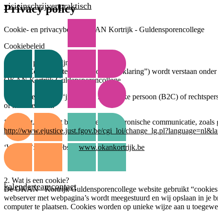
visie
inschrijven
praktisch
Privacy policy
Cookie- en privacybeleid OKAN Kortrijk - Guldensporencollege
Cookiebeleid
1. Welke partijen zijn er?
In deze Cookie Statement (“Cookieverklaring”) wordt verstaan onder
OKAN Kortrijk Guldensporencollege
‘Gebruiker’, ‘u’ of ‘jij’
: iedere natuurlijke persoon (B2C) of rechtspe
of komt te staan.
‘Wet’
: art. 129 Wet betreffende de elektronische communicatie, zoal
http://www.ejustice.just.fgov.be/cgi_loi/change_lg.pl?language
‘Website’
: onze website
www.okankortrijk.be
2. Wat is een cookie?
kalender
team
contact
De OKAN - Kortrijk Guldensporencollege website gebruikt “cookies” o
webserver met webpagina’s wordt meegestuurd en wij opslaan in je b
computer te plaatsen. Cookies worden op unieke wijze aan u toegewe