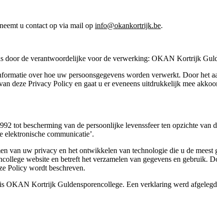
 neemt u contact op via mail op
i
nfo@okankortrijk.be
.
ns door de verantwoordelijke voor de verwerking: OKAN Kortrijk Gul
 informatie over hoe uw persoonsgegevens worden verwerkt. Door het aa
van deze Privacy Policy en gaat u er eveneens uitdrukkelijk mee akkoo
2 tot bescherming van de persoonlijke levenssfeer ten opzichte van 
e elektronische communicatie’.
van uw privacy en het ontwikkelen van technologie die u de meest gea
ollege website en betreft het verzamelen van gegevens en gebruik. D
ze Policy wordt beschreven.
is OKAN Kortrijk Guldensporencollege. Een verklaring werd afgelegd