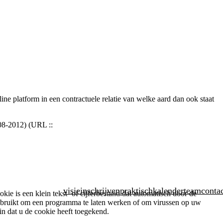
e platform in een contractuele relatie van welke aard dan ook staat
4-08-2012) (URL ::
visie
inschrijven
praktisch
kalender
team
conta
 is een klein tekst- of cijferbestand dat automatisch door de
ebruikt om een programma te laten werken of om virussen op uw
n dat u de cookie heeft toegekend.