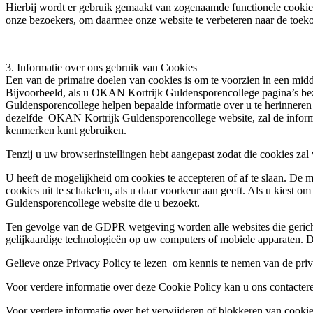
Hierbij wordt er gebruik gemaakt van zogenaamde functionele cookies,
onze bezoekers, om daarmee onze website te verbeteren naar de toek
3. Informatie over ons gebruik van Cookies
Een van de primaire doelen van cookies is om te voorzien in een midde
Bijvoorbeeld, als u OKAN Kortrijk Guldensporencollege pagina’s bezo
Guldensporencollege helpen bepaalde informatie over u te herinneren 
dezelfde OKAN Kortrijk Guldensporencollege website, zal de inform
kenmerken kunt gebruiken.
Tenzij u uw browserinstellingen hebt aangepast zodat die cookies zal
U heeft de mogelijkheid om cookies te accepteren of af te slaan. De
cookies uit te schakelen, als u daar voorkeur aan geeft. Als u kiest o
Guldensporencollege website die u bezoekt.
Ten gevolge van de GDPR wetgeving worden alle websites die gericht
gelijkaardige technologieën op uw computers of mobiele apparaten. De
Gelieve onze Privacy Policy te lezen om kennis te nemen van de priva
Voor verdere informatie over deze Cookie Policy kan u ons contacte
Voor verdere informatie over het verwijderen of blokkeren van cook