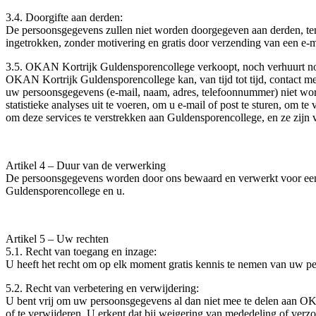
3.4. Doorgifte aan derden:
De persoonsgegevens zullen niet worden doorgegeven aan derden, te
ingetrokken, zonder motivering en gratis door verzending van een e-
3.5. OKAN Kortrijk Guldensporencollege verkoopt, noch verhuurt noch
OKAN Kortrijk Guldensporencollege kan, van tijd tot tijd, contact met
uw persoonsgegevens (e-mail, naam, adres, telefoonnummer) niet w
statistieke analyses uit te voeren, om u e-mail of post te sturen, om
om deze services te verstrekken aan Guldensporencollege, en ze zijn 
Artikel 4 – Duur van de verwerking
De persoonsgegevens worden door ons bewaard en verwerkt voor een pe
Guldensporencollege en u.
Artikel 5 – Uw rechten
5.1. Recht van toegang en inzage:
U heeft het recht om op elk moment gratis kennis te nemen van uw p
5.2. Recht van verbetering en verwijdering:
U bent vrij om uw persoonsgegevens al dan niet mee te delen aan OKA
of te verwijderen. U erkent dat bij weigering van mededeling of verzo