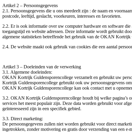
Artikel 2 – Persoonsgegevens
2.1. Persoonsgegevens die u ons meedeelt zijn : de naam en voornaam
postcode, leeftijd, geslacht, voorkeuren, interesses en favorieten.
2.2. Er is ook informatie over uw computer hardware en software di
toegangstijd en website adressen. Deze informatie wordt gebruikt doo
algemene statistieken betreffende het gebruik van de OKAN Kortrijk
2.4. De website maakt ook gebruik van cookies die een aantal persoo
Artikel 3 – Doeleinden van de verwerking
3.1. Algemene doeleinden:
OKAN Kortrijk Guldensporencollege verzamelt en gebruikt uw pers
Kortrijk Guldensporencollege gebruikt ook uw persoonsgegevens om u
OKAN Kortrijk Guldensporencollege kan ook contact met u opnemen v
3.2. OKAN Kortrijk Guldensporencollege houdt bij welke pagina’s 
services het meest populair zijn. Deze data worden gebruikt voor af
geïnteresseerd zijn in een specifiek gebied.
3.3. Direct marketing:
De persoonsgegevens zullen niet worden gebruikt voor direct market
ingetrokken, zonder motivering en gratis door verzending van een e-