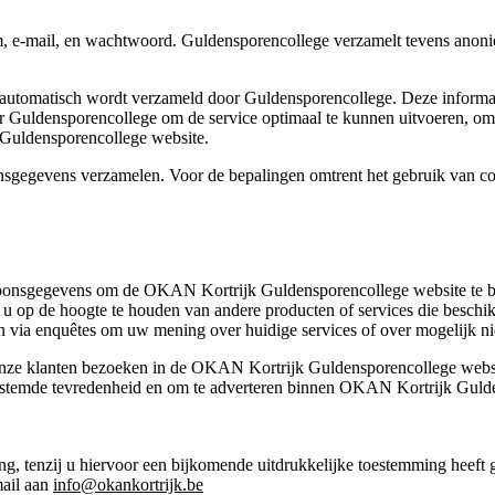
, e-mail, en wachtwoord. Guldensporencollege verzamelt tevens anoniem
e automatisch wordt verzameld door Guldensporencollege. Deze informa
r Guldensporencollege om de service optimaal te kunnen uitvoeren, om 
 Guldensporencollege website.
nsgegevens verzamelen. Voor de bepalingen omtrent het gebruik van co
oonsgegevens om de OKAN Kortrijk Guldensporencollege website te b
 op de hoogte te houden van andere producten of services die beschik
ia enquêtes om uw mening over huidige services of over mogelijk nie
onze klanten bezoeken in de OKAN Kortrijk Guldensporencollege web
gestemde tevredenheid en om te adverteren binnen OKAN Kortrijk Gulde
ing, tenzij u hiervoor een bijkomende uitdrukkelijke toestemming hee
mail aan
info@okankortrijk.be