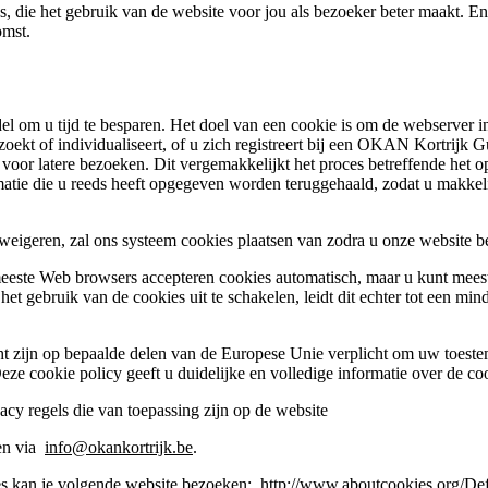
 die het gebruik van de website voor jou als bezoeker beter maakt. En 
omst.
l om u tijd te besparen. Het doel van een cookie is om de webserver in
ekt of individualiseert, of u zich registreert bij een OKAN Kortrijk G
voor latere bezoeken. Dit vergemakkelijkt het proces betreffende het 
atie die u reeds heeft opgegeven worden teruggehaald, zodat u makk
 weigeren, zal ons systeem cookies plaatsen van zodra u onze website b
 meeste Web browsers accepteren cookies automatisch, maar u kunt mees
m het gebruik van de cookies uit te schakelen, leidt dit echter tot een 
 zijn op bepaalde delen van de Europese Unie verplicht om uw toestem
ze cookie policy geeft u duidelijke en volledige informatie over de co
cy regels die van toepassing zijn op de website
ren via
info@okankortrijk.be
.
ies kan je volgende website bezoeken:
http://www.aboutcookies.org/De