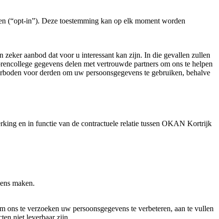
ven (“opt-in”). Deze toestemming kan op elk moment worden
zeker aanbod dat voor u interessant kan zijn. In die gevallen zullen
encollege gegevens delen met vertrouwde partners om ons te helpen
is verboden voor derden om uw persoonsgegevens te gebruiken, behalve
king en in functie van de contractuele relatie tussen OKAN Kortrijk
vens maken.
m ons te verzoeken uw persoonsgegevens te verbeteren, aan te vullen
en niet leverbaar zijn.